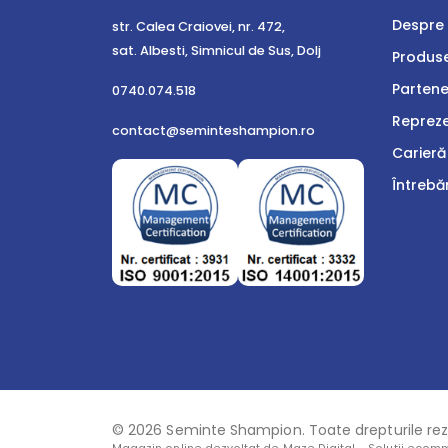
Despre 
str. Calea Craiovei, nr. 472,
sat. Albesti, Simnicul de Sus, Dolj
Produs
Partene
0740.074.518
Reprez
contact@seminteshampion.ro
Carieră
Întrebă
© 2026 Seminte Shampion. Toate drepturile re