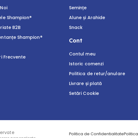
Noi
Semințe
ele Shampion®
Alune și Arahide
riate B2B
Snack
entanțe Shampion®
Cont
Contul meu
ri Frecvente
Istoric comenzi
Politica de retur/anulare
Livrare și plată
Setări Cookie
zervate
Politica de Confidentialitate
Politic