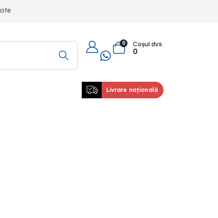
iate
0
Coșul dvs.
0
Livrare națională