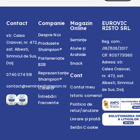
Contact
Companie
Magazin
EUROVIC
Online
RISTO SRL
Despre Noi
str. Calea
Semințe
Reg. com.:
Craiovei, nr. 472,
Produsele
Alune și
J16/1526/2017
Shampion®
sat. Albesti,
Arahide
CIF: RO37731360
Simnicul de Sus,
Parteneriate
Adresa: str.
Snack
Dolj
B2B
Calea Craiovei,
Reprezentanțe
Cont
0740.074.518
nr. 472, sat.
Shampion®
Albesti, Simnicul
contact@seminteshampion.ro
Contul meu
Carieră
de Sus, Dolj
Istoric comenzi
Întrebări
Frecvente
Politica de
retur/anulare
Livrare și plată
Setări Cookie