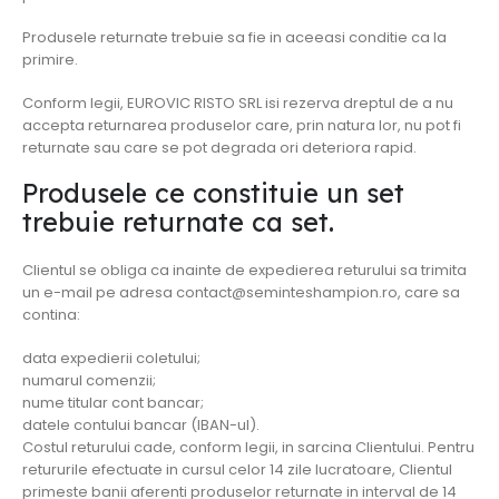
Produsele returnate trebuie sa fie in aceeasi conditie ca la
primire.
Conform legii, EUROVIC RISTO SRL isi rezerva dreptul de a nu
accepta returnarea produselor care, prin natura lor, nu pot fi
returnate sau care se pot degrada ori deteriora rapid.
Produsele ce constituie un set
trebuie returnate ca set.
Clientul se obliga ca inainte de expedierea returului sa trimita
un e-mail pe adresa contact@seminteshampion.ro, care sa
contina:
data expedierii coletului;
numarul comenzii;
nume titular cont bancar;
datele contului bancar (IBAN-ul).
Costul returului cade, conform legii, in sarcina Clientului. Pentru
retururile efectuate in cursul celor 14 zile lucratoare, Clientul
primeste banii aferenti produselor returnate in interval de 14