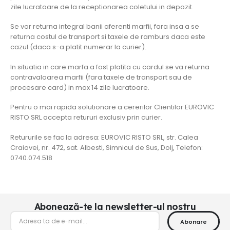
zile lucratoare de la receptionarea coletului in depozit.
Se vor returna integral banii aferenti marfii, fara insa a se
returna costul de transport si taxele de ramburs daca este
cazul (daca s-a platit numerar la curier).
In situatia in care marfa a fost platita cu cardul se va returna
contravaloarea marfii (fara taxele de transport sau de
procesare card) in max 14 zile lucratoare.
Pentru o mai rapida solutionare a cererilor Clientilor EUROVIC
RISTO SRL accepta retururi exclusiv prin curier.
Retururile se fac la adresa: EUROVIC RISTO SRL, str. Calea
Craiovei, nr. 472, sat. Albesti, Simnicul de Sus, Dolj, Telefon:
0740.074.518
Abonează-te la newsletter-ul nostru
Abonare