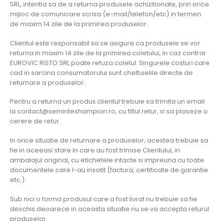
SRL, intentia sa de a returna produsele achizitionate, prin orice
mijloc de comunicare scrisa (e-mail/telefon/etc) in termen
de maxim 14 zile de la primirea produselor.
Clientul este responsabil sa se asigure ca produsele se vor
returna in maxim 14 zile de la primirea coletului, in caz contrar
EUROVIC RISTO SRL poate refuza coletul. Singurele costuri care
cad in sarcina consumatorului sunt cheltuielile directe de
returnare a produselor.
Pentru a returna un produs clientul trebuie sa trimita un email
la contact@seminteshampion.ro, cu titlul retur, si sa plaseze o
cerere de retur.
In orice situatie de returnare a produselor, acestea trebuie sa
fie in aceeasi stare in care au fost trimise Clientului, in
ambalajul original, cu etichetele intacte si impreuna cu toate
documentele care l-au insotit (factura, certificate de garantie
etc.).
Sub nici o forma produsul care a fost livrat nu trebuie sa fie
deschis deoarece in aceasta situatie nu se va accepta returul
produselor.