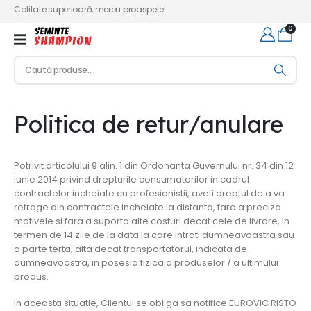
Calitate superioară, mereu proaspete!
0
Politica de retur/anulare
Potrivit articolului 9 alin. 1 din Ordonanta Guvernului nr. 34 din 12
iunie 2014 privind drepturile consumatorilor in cadrul
contractelor incheiate cu profesionistii, aveti dreptul de a va
retrage din contractele incheiate la distanta, fara a preciza
motivele si fara a suporta alte costuri decat cele de livrare, in
termen de 14 zile de la data la care intrati dumneavoastra sau
o parte terta, alta decat transportatorul, indicata de
dumneavoastra, in posesia fizica a produselor / a ultimului
produs.
In aceasta situatie, Clientul se obliga sa notifice EUROVIC RISTO