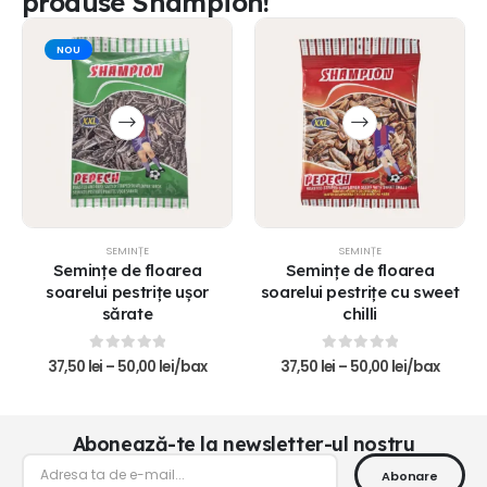
produse Shampion!
NOU
SEMINȚE
SEMINȚE
Semințe de floarea
Semințe de floarea
soarelui pestrițe ușor
soarelui pestrițe cu sweet
sărate
chilli
0
out of 5
0
out of 5
37,50
lei
–
50,00
lei
/bax
37,50
lei
–
50,00
lei
/bax
Abonează-te la newsletter-ul nostru
Abonare