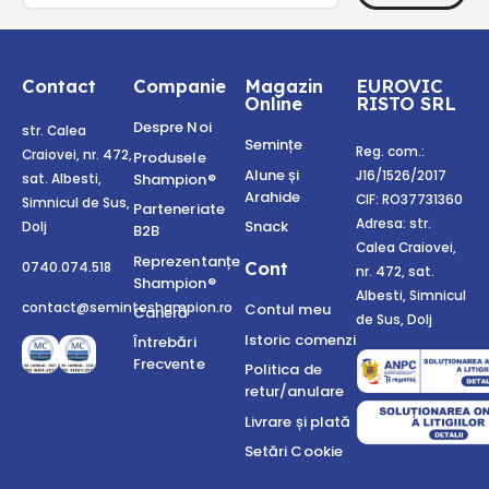
Contact
Companie
Magazin
EUROVIC
Online
RISTO SRL
Despre Noi
str. Calea
Semințe
Reg. com.:
Craiovei, nr. 472,
Produsele
Alune și
J16/1526/2017
Shampion®
sat. Albesti,
Arahide
CIF: RO37731360
Simnicul de Sus,
Parteneriate
Adresa: str.
Snack
Dolj
B2B
Calea Craiovei,
Reprezentanțe
Cont
0740.074.518
nr. 472, sat.
Shampion®
Albesti, Simnicul
contact@seminteshampion.ro
Contul meu
Carieră
de Sus, Dolj
Istoric comenzi
Întrebări
Frecvente
Politica de
retur/anulare
Livrare și plată
Setări Cookie