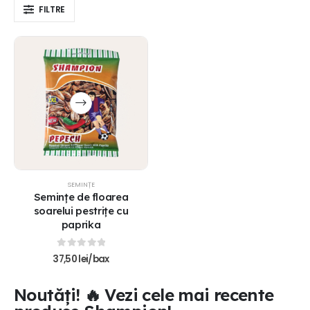
FILTRE
SEMINȚE
Semințe de floarea
soarelui pestrițe cu
paprika
0
out of 5
37,50
lei
/bax
Noutăți! 🔥 Vezi cele mai recente