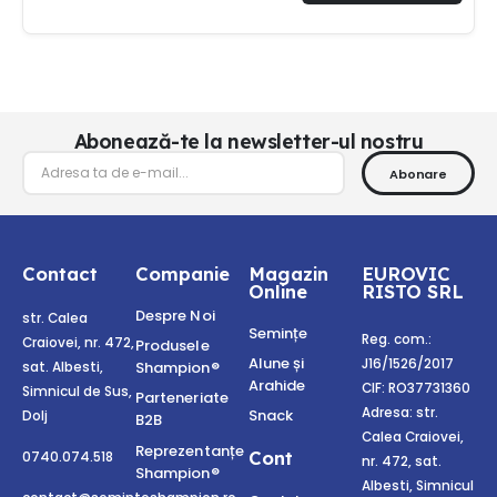
Abonează-te la newsletter-ul nostru
Abonare
Contact
Companie
Magazin
EUROVIC
Online
RISTO SRL
Despre Noi
str. Calea
Semințe
Reg. com.:
Craiovei, nr. 472,
Produsele
Alune și
J16/1526/2017
Shampion®
sat. Albesti,
Arahide
CIF: RO37731360
Simnicul de Sus,
Parteneriate
Adresa: str.
Snack
Dolj
B2B
Calea Craiovei,
Reprezentanțe
Cont
0740.074.518
nr. 472, sat.
Shampion®
Albesti, Simnicul